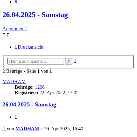
Suche
26.04.2025 - Samstag
Antworten
Druckansicht
Erweiterte
Suche
Suche
2 Beiträge • Seite
1
von
1
MADHAM
Beiträge:
1206
Registriert:
22. Apr 2022, 17:35
26.04.2025 - Samstag
Zitieren
Beitrag
von
MADHAM
»
26. Apr 2025, 16:40