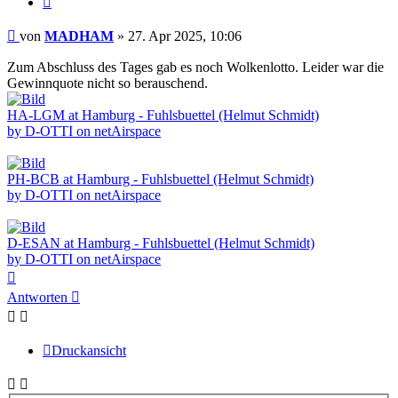
Beitrag
von
MADHAM
»
27. Apr 2025, 10:06
Zum Abschluss des Tages gab es noch Wolkenlotto. Leider war die
Gewinnquote nicht so berauschend.
HA-LGM at Hamburg - Fuhlsbuettel (Helmut Schmidt)
by D-OTTI on netAirspace
PH-BCB at Hamburg - Fuhlsbuettel (Helmut Schmidt)
by D-OTTI on netAirspace
D-ESAN at Hamburg - Fuhlsbuettel (Helmut Schmidt)
by D-OTTI on netAirspace
Nach
oben
Antworten
Druckansicht