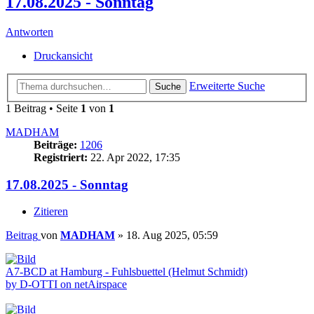
17.08.2025 - Sonntag
Antworten
Druckansicht
Erweiterte Suche
Suche
1 Beitrag • Seite
1
von
1
MADHAM
Beiträge:
1206
Registriert:
22. Apr 2022, 17:35
17.08.2025 - Sonntag
Zitieren
Beitrag
von
MADHAM
»
18. Aug 2025, 05:59
A7-BCD at Hamburg - Fuhlsbuettel (Helmut Schmidt)
by D-OTTI on netAirspace