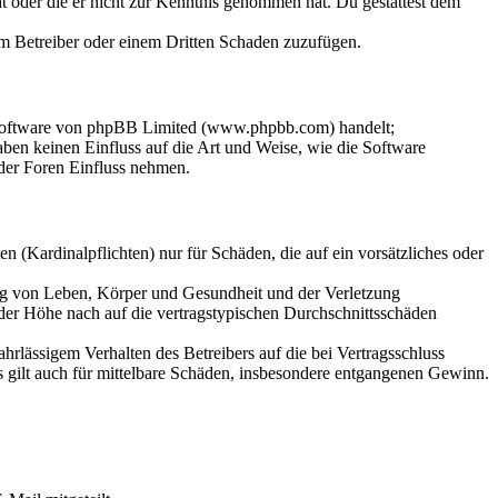
hat oder die er nicht zur Kenntnis genommen hat. Du gestattest dem
dem Betreiber oder einem Dritten Schaden zuzufügen.
-Software von phpBB Limited (www.phpbb.com) handelt;
en keinen Einfluss auf die Art und Weise, wie die Software
der Foren Einfluss nehmen.
 (Kardinalpflichten) nur für Schäden, die auf ein vorsätzliches oder
ung von Leben, Körper und Gesundheit und der Verletzung
 der Höhe nach auf die vertragstypischen Durchschnittsschäden
rlässigem Verhalten des Betreibers auf die bei Vertragsschluss
 gilt auch für mittelbare Schäden, insbesondere entgangenen Gewinn.