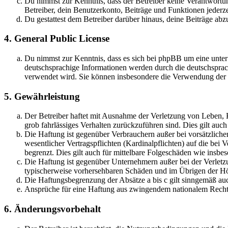
Du nimmst zur Kenntnis, dass der Betreiber keine Verantwortung 
Betreiber, dein Benutzerkonto, Beiträge und Funktionen jederze
Du gestattest dem Betreiber darüber hinaus, deine Beiträge abz
4. General Public License
Du nimmst zur Kenntnis, dass es sich bei phpBB um eine unter
deutschsprachige Informationen werden durch die deutschsprac
verwendet wird. Sie können insbesondere die Verwendung der S
5. Gewährleistung
Der Betreiber haftet mit Ausnahme der Verletzung von Leben, Kö
grob fahrlässiges Verhalten zurückzuführen sind. Dies gilt au
Die Haftung ist gegenüber Verbrauchern außer bei vorsätzlich
wesentlicher Vertragspflichten (Kardinalpflichten) auf die be
begrenzt. Dies gilt auch für mittelbare Folgeschäden wie ins
Die Haftung ist gegenüber Unternehmern außer bei der Verletzu
typischerweise vorhersehbaren Schäden und im Übrigen der Höh
Die Haftungsbegrenzung der Absätze a bis c gilt sinngemäß auc
Ansprüche für eine Haftung aus zwingendem nationalem Recht 
6. Änderungsvorbehalt