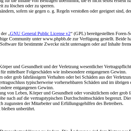
für die Inhalte von Beiträgen übernimmt, die er nicht selbst erstellt 
it zu löschen oder zu sperren.
uändern, sofern sie gegen o. g. Regeln verstoßen oder geeignet sind, 
 der „
GNU General Public License v2
“ (GPL) bereitgestellten Foren
hige Community unter www.phpbb.de zur Verfügung gestellt. Beide hab
oftware für bestimmte Zwecke nicht untersagen oder auf Inhalte frem
rper und Gesundheit und der Verletzung wesentlicher Vertragspflichten
ch für mittelbare Folgeschäden wie insbesondere entgangenen Gewinn.
em oder grob fahrlässigem Verhalten oder bei Schäden aus der Verletz
i Vertragsschluss typischerweise vorhersehbaren Schäden und im übrigen
besondere entgangenen Gewinn.
ng von Leben, Körper und Gesundheit oder vorsätzlichem oder grob fah
e nach auf die vertragstypischen Durchschnittsschäden begrenzt. Dies
h zugunsten der Mitarbeiter und Erfüllungsgehilfen des Betreibers.
bleiben unberührt.