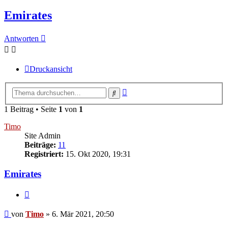
Emirates
Antworten
Druckansicht
Erweiterte
Suche
Suche
1 Beitrag • Seite
1
von
1
Timo
Site Admin
Beiträge:
11
Registriert:
15. Okt 2020, 19:31
Emirates
Zitieren
Beitrag
von
Timo
»
6. Mär 2021, 20:50